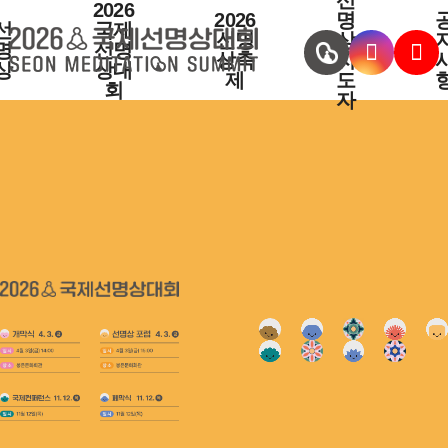
선
2026
2026
명
선
국제
선명
상
명
선명
상축
지
상
상대
제
도
회
자