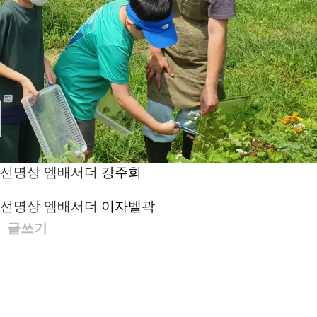
선명상 엠배서더
강주희
선명상 엠배서더
이자벨곽
글쓰기