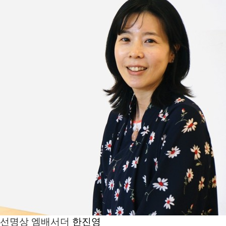
선명상 엠배서더
한진영