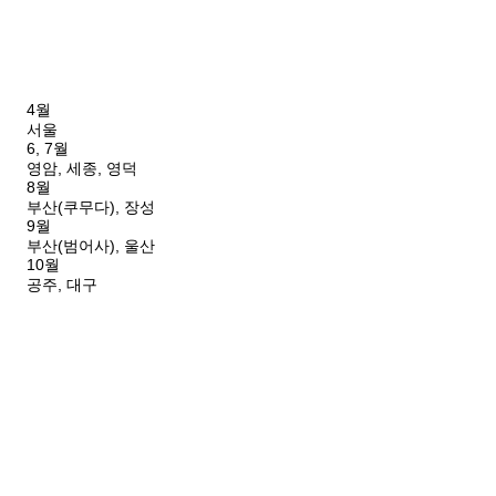
4월
서울
6, 7월
영암, 세종, 영덕
8월
부산(쿠무다), 장성
9월
부산(범어사), 울산
10월
공주, 대구